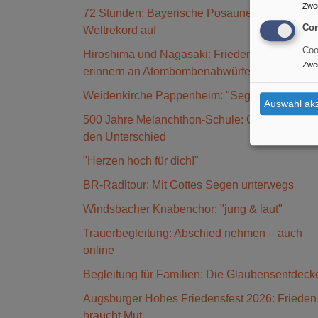
Zwe
72 Stunden: Bayerische Posaunenchöre stelle
Con
Weltrekord auf
Coo
Hiroshima und Nagasaki: Friedensgruppen
Zwe
erinnern an Atombombenabwürfe
Weidenkirche Pappenheim: "Segen2Ride"
Auswahl akz
500 Jahre Melanchthon-Schule: Glaube macht
den Unterschied
"Herzen hoch für dich!"
BR-Radltour: Mit Gottes Segen unterwegs
Windsbacher Knabenchor: "jung & laut"
Trauerbegleitung: Abschied nehmen – auch
online
Begleitung für Familien: Die Glaubensentdeck
Augsburger Hohes Friedensfest 2026: Frieden
braucht Mut