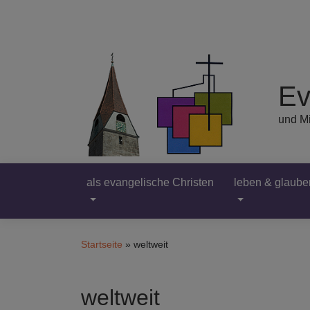
Direkt
zum
Inhalt
Ev
und Mi
als evangelische Christen
leben & glaube
Hauptnavigation
Startseite
weltweit
weltweit