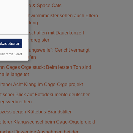
hwarzer Tango & Space Cats
deunfälle: Schwimmmeister sehen auch Eltern
 der Verantwortung
saunenchöre schaffen mit Dauerkonzert
ntrag ins Rekordregister
akzeptieren
etzte Verteidigungswelle": Gericht verhängt
isiert mit Klaro!
hrjährige Strafen
hn Cages Orgelstück: Beim letzten Ton sind
r alle lange tot
ltener Acht-Klang im Cage-Orgelprojekt
itischer Blick auf Fotodokumente deutscher
iegsverbrechen
ozess gegen Kältebus-Brandstifter
iterer Klangwechsel beim Cage-Orgelprojekt
rscher für wenige Ausnahmen bei der