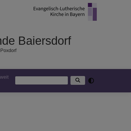
de Baiersdorf
 Poxdorf
tweit
Suche