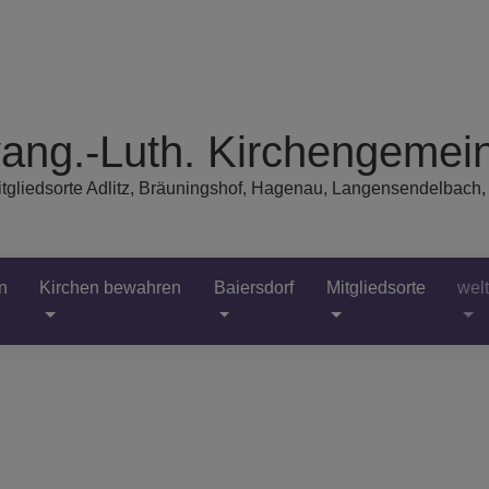
ang.-Luth. Kirchengemein
tgliedsorte Adlitz, Bräuningshof, Hagenau, Langensendelbach,
n
Kirchen bewahren
Baiersdorf
Mitgliedsorte
wel