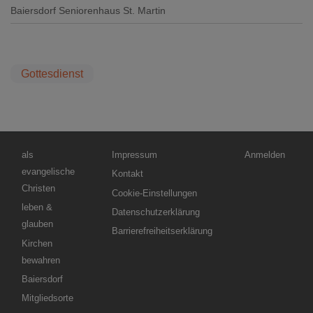
Baiersdorf
Seniorenhaus St. Martin
Gottesdienst
Hauptnavigation
Fußbereichsmenü
Benutzermenü
als
Impressum
Anmelden
evangelische
Kontakt
Christen
Cookie-Einstellungen
leben &
Datenschutzerklärung
glauben
Barrierefreiheitserklärung
Kirchen
bewahren
Baiersdorf
Mitgliedsorte