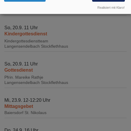
Pfrin. Mareike Rathje
Realisiert mit Klaro!
Baiersdorf
St. Nikolaus
So, 20.9. 11 Uhr
Kindergottesdienst
Kindergottesdienstteam
Langensendelbach
Stockflethhaus
So, 20.9. 11 Uhr
Gottesdienst
Pfrin. Mareike Rathje
Langensendelbach
Stockflethhaus
Mi, 23.9. 12-12:20 Uhr
Mittagsgebet
Baiersdorf
St. Nikolaus
Do, 24.9. 16 Uhr