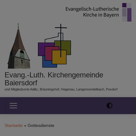
Direkt
zum
Inhalt
Evang.-Luth. Kirchengemeinde
Baiersdorf
und Mitgliedsorte Adlitz, Bräuningshof, Hagenau, Langensendelbach, Poxdorf
Hauptnavigation
Startseite
Gottesdienste