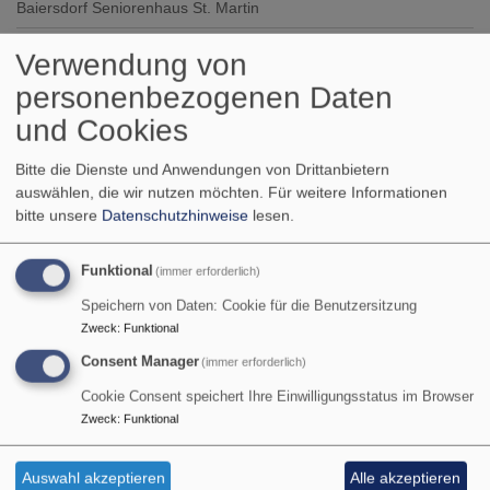
Baiersdorf
Seniorenhaus St. Martin
Verwendung von
So, 13.9. 10 Uhr
personenbezogenen Daten
Gottesdienst
und Cookies
Pfrin. Christine Jahn
Baiersdorf
Johanniskirche Baiersdorf
Bitte die Dienste und Anwendungen von Drittanbietern
auswählen, die wir nutzen möchten.
Für weitere Informationen
So, 13.9. 11 Uhr
bitte unsere
Datenschutzhinweise
lesen.
Gottesdienst mit Abendmahl
Pfr. i. R. Hartmut Hillmer
Funktional
(immer erforderlich)
Langensendelbach
Stockflethhaus
Speichern von Daten: Cookie für die Benutzersitzung
Zweck
:
Funktional
Mi, 16.9. 12-12:20 Uhr
Consent Manager
(immer erforderlich)
Mittagsgebet
Baiersdorf
St. Nikolaus
Cookie Consent speichert Ihre Einwilligungsstatus im Browser
Zweck
:
Funktional
So, 20.9. 9:30 Uhr
Auswahl akzeptieren
Alle akzeptieren
Gottesdienst