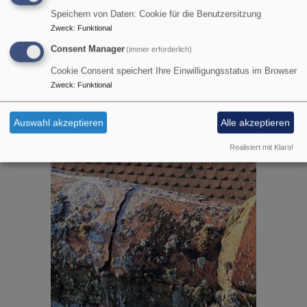
Warum ist das dringend?
Speichern von Daten: Cookie für die Benutzersitzung
Zweck
:
Funktional
Die Schäden gefährden die Standsicherheit der Kirche.
Consent Manager
(immer erforderlich)
Wenn nicht bald gehandelt wird, bekommen die
Außenwände noch mehr Risse und die Sanierung wird
Cookie Consent speichert Ihre Einwilligungsstatus im Browser
später deutlich teurer.
Zweck
:
Funktional
Auswahl akzeptieren
Alle akzeptieren
Realisiert mit Klaro!