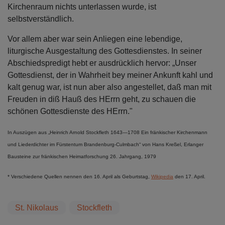
Kirchenraum nichts unterlassen wurde, ist
selbstverständlich.
Vor allem aber war sein Anliegen eine lebendige,
liturgische Ausgestaltung des Gottesdienstes. In seiner
Abschiedspredigt hebt er ausdrücklich hervor: „Unser
Gottesdienst, der in Wahrheit bey meiner Ankunft kahl und
kalt genug war, ist nun aber also angestellet, daß man mit
Freuden in diß Hauß des HErrn geht, zu schauen die
schönen Gottesdienste des HErrn."
In Auszügen aus „Heinrich Arnold Stockfleth 1643—1708 Ein fränkischer Kirchenmann
und Liederdichter im Fürstentum Brandenburg-Culmbach“ von Hans Kreßel, Erlanger
Bausteine zur fränkischen Heimatforschung 26. Jahrgang, 1979
* Verschiedene Quellen nennen den 16. April als Geburtstag,
Wikipedia
den 17. April.
St. Nikolaus
Stockfleth