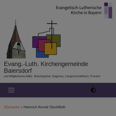
Direkt
zum
Inhalt
Evang.-Luth. Kirchengemeinde
Baiersdorf
und Mitgliedsorte Adlitz, Bräuningshof, Hagenau, Langensendelbach, Poxdorf
Hauptnavigation
Startseite
Heinrich Arnold Stockfleth