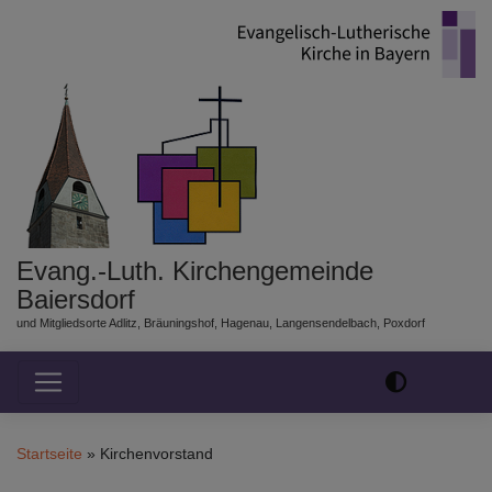
Direkt
zum
Inhalt
Evang.-Luth. Kirchengemeinde
Baiersdorf
und Mitgliedsorte Adlitz, Bräuningshof, Hagenau, Langensendelbach, Poxdorf
Hauptnavigation
Startseite
Kirchenvorstand