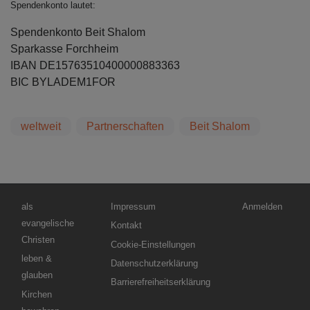
Spendenkonto lautet:
Spendenkonto Beit Shalom
Sparkasse Forchheim
IBAN DE15763510400000883363
BIC BYLADEM1FOR
weltweit
Partnerschaften
Beit Shalom
Hauptnavigation
Fußbereichsmenü
Benutzermenü
als
Impressum
Anmelden
evangelische
Kontakt
Christen
Cookie-Einstellungen
leben &
Datenschutzerklärung
glauben
Barrierefreiheitserklärung
Kirchen