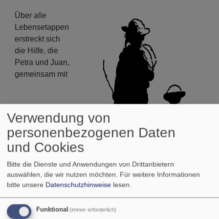
Über alle
Lebensetappen
erstreckt sich
die Hilfe, die
Petra und Juan,
gemeinsam mit
Verwendung von
personenbezogenen Daten
und Cookies
Bitte die Dienste und Anwendungen von Drittanbietern
Mitarbeiter/innen, auch im vergangenen Jahr wieder
auswählen, die wir nutzen möchten.
Für weitere Informationen
bitte unsere
Datenschutzhinweise
lesen.
den Menschen in Lima und im Urwald weitergeben
konnten. Mit den zahlreichen Spenden konnte ein
breites Aufgabenfeld zwischen Seelsorge,
Funktional
(immer erforderlich)