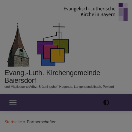
Direkt
zum
Inhalt
Evang.-Luth. Kirchengemeinde
Baiersdorf
und Mitgliedsorte Adlitz, Bräuningshof, Hagenau, Langensendelbach, Poxdorf
Hauptnavigation
Startseite
Partnerschaften