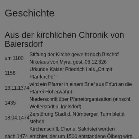
Geschichte
Aus der kirchlichen Chronik von
Baiersdorf
Stiftung der Kirche geweiht nach Bischof
um 1100
Nikolaus von Myra, gest. 06.12.326
Urkunde Kaiser Friedrich I als „Ort mit
1158
Pfarrkirche”
wird ein Pfarrer in einem Brief aus Erfurt an die
13.11.1374
Pfarrei Hof erwähnt
Niederschrift über Pfarreiorganisation (einschl.
1435
Wellerstadt u. Igelsdorf)
Zerstörung Stadt d. Nürnberger, Turm bleibt
18.04.1474
stehen
Kirchenschiff, Chor u. Sakristei werden
nach 1474
errichtet, der um 1500 entstandene Ölberg wird