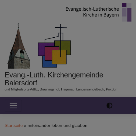
Direkt
zum
Inhalt
Evang.-Luth. Kirchengemeinde
Baiersdorf
und Mitgliedsorte Adlitz, Bräuningshof, Hagenau, Langensendelbach, Poxdorf
Hauptnavigation
Startseite
miteinander leben und glauben