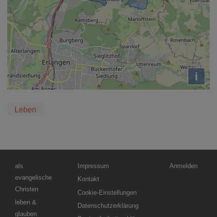
i
Leben
Hauptnavigation
Fußbereichsmenü
Benutzermenü
als
Impressum
Anmelden
evangelische
Kontakt
Christen
Cookie-Einstellungen
leben &
Datenschutzerklärung
glauben