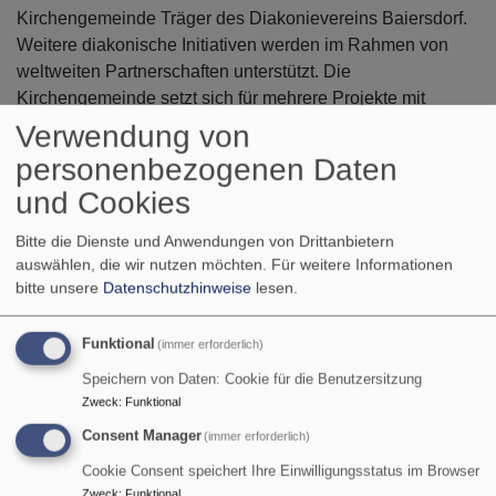
Kirchengemeinde Träger des Diakonievereins Baiersdorf.
Weitere diakonische Initiativen werden im Rahmen von
weltweiten Partnerschaften unterstützt. Die
Kirchengemeinde setzt sich für mehrere Projekte mit
ökologischem Schwerpunkt ein.
Verwendung von
personenbezogenen Daten
Einen wichtigen Stellenwert hat in der Evang.-Luth.
und Cookies
Kirchengemeinde Baiersdorf die Kirchenmusik. Chöre für
Kinder, Kirchenchor, Chor „ImPuls”, Posaunenchor laden
Bitte die Dienste und Anwendungen von Drittanbietern
zum Mitmachen ein.
auswählen, die wir nutzen möchten.
Für weitere Informationen
bitte unsere
Datenschutzhinweise
lesen.
Die Reihe „Musik im Stockflethhaus“ will vor allem eine
Plattform für Musiker aus dem Einzugsgebiet unserer
Funktional
(immer erforderlich)
Gemeinde und deren Nachbarschaft bieten. Für Profis und
Speichern von Daten: Cookie für die Benutzersitzung
begeisterte Hobbymusiker ebenso wie für besonders
Zweck
:
Funktional
begabte Kinder und Jugendliche.
Consent Manager
(immer erforderlich)
Cookie Consent speichert Ihre Einwilligungsstatus im Browser
Karte
Zweck
:
Funktional