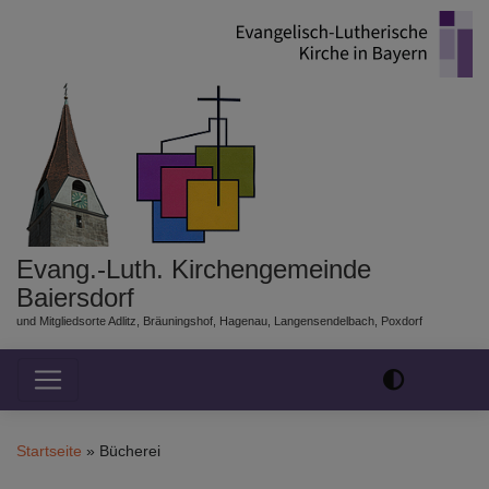
Direkt
zum
Inhalt
Evang.-Luth. Kirchengemeinde
Baiersdorf
und Mitgliedsorte Adlitz, Bräuningshof, Hagenau, Langensendelbach, Poxdorf
Hauptnavigation
Startseite
Bücherei