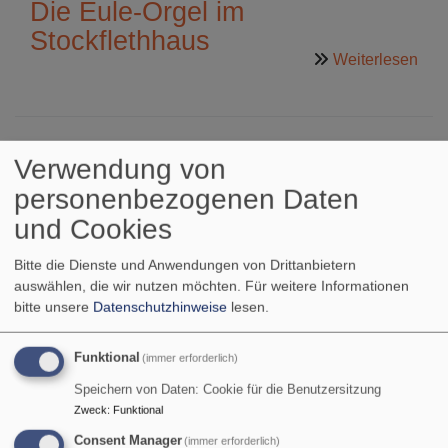
Die Eule-Orgel im
das
Stockflethhaus
Stoc
übe
Weiterlesen
Die
Eul
Org
Taufstein
im
Verwendung von
Stoc
personenbezogenen Daten
Der hat uns gerade noch gefehlt: Der Taufstein.
und Cookies
Als
Bitte die Dienste und Anwendungen von Drittanbietern
das
auswählen, die wir nutzen möchten.
Für weitere Informationen
bitte unsere
Datenschutzhinweise
lesen.
Funktional
(immer erforderlich)
Speichern von Daten: Cookie für die Benutzersitzung
Zweck
:
Funktional
Consent Manager
(immer erforderlich)