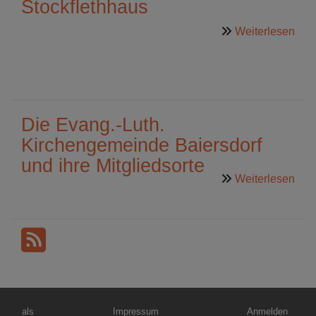
Stockflethhaus
übe
Weiterlesen
Stoc
Die Evang.-Luth.
Kirchengemeinde Baiersdorf
und ihre Mitgliedsorte
übe
Weiterlesen
Die
Eva
Luth
Kir
Baie
und
ihre
Hauptnavigation
Fußbereichsmenü
Benutzermenü
als
Impressum
Anmelden
Mitg