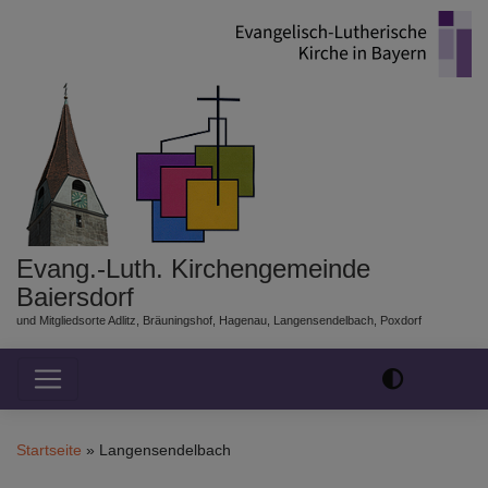
Direkt
zum
Inhalt
Evang.-Luth. Kirchengemeinde
Baiersdorf
und Mitgliedsorte Adlitz, Bräuningshof, Hagenau, Langensendelbach, Poxdorf
Hauptnavigation
Startseite
Langensendelbach