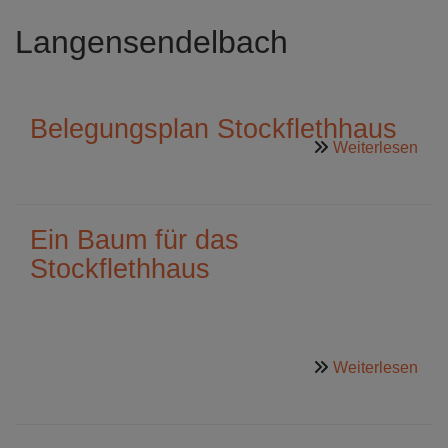
Langensendelbach
Belegungsplan Stockflethhaus
übe
Weiterlesen
Bel
Stoc
Ein Baum für das
Stockflethhaus
übe
Weiterlesen
Ein
Ba
für